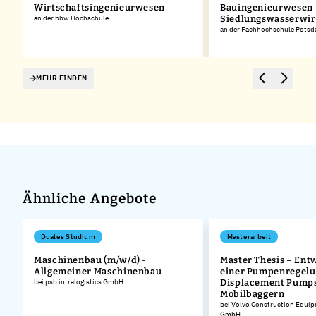
Wirtschaftsingenieurwesen
Bauingenieurwesen 
an der bbw Hochschule
Siedlungswasserwir
an der Fachhochschule Pots
MEHR FINDEN
Ähnliche Angebote
Duales Studium
Masterarbeit
Maschinenbau (m/w/d) -
Master Thesis – Ent
Allgemeiner Maschinenbau
einer Pumpenregelun
bei psb intralogistics GmbH
Displacement Pumps
Mobilbaggern
bei Volvo Construction Equi
GmbH