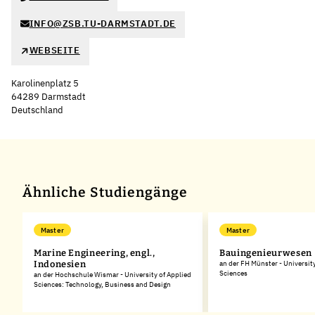
INFO@ZSB.TU-DARMSTADT.DE
WEBSEITE
Karolinenplatz 5
64289 Darmstadt
Deutschland
Leaflet
|
©
OpenStreetMap
,
+
−
Ähnliche Studiengänge
Master
Master
Marine Engineering, engl.,
Bauingenieurwesen
Indonesien
an der FH Münster - Universit
Sciences
an der Hochschule Wismar - University of Applied
Sciences: Technology, Business and Design