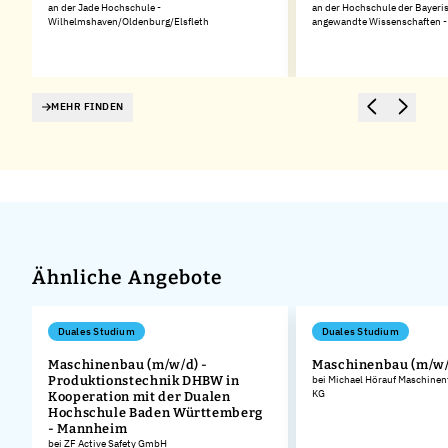
an der Jade Hochschule -
an der Hochschule der Bayeris
Wilhelmshaven/Oldenburg/Elsfleth
angewandte Wissenschaften 
MEHR FINDEN
Ähnliche Angebote
Duales Studium
Duales Studium
Maschinenbau (m/w/d) -
Maschinenbau (m/w/
Produktionstechnik DHBW in
bei Michael Hörauf Maschinen
KG
Kooperation mit der Dualen
Hochschule Baden Württemberg
- Mannheim
bei ZF Active Safety GmbH