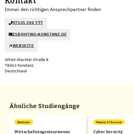
Kontakt
Immer den richtigen Ansprechpartner finden
07531 206 777
ZSB@HTWG-KONSTANZ.DE
WEBSEITE
Alfred-Wachtel-Straße 8
78462 Konstanz
Deutschland
Leaflet
|
©
OpenStreetMap
,
+
−
Ähnliche Studiengänge
Bachelor
Master of Science
Wirtschaftsingenieurwesen
Cyber Security