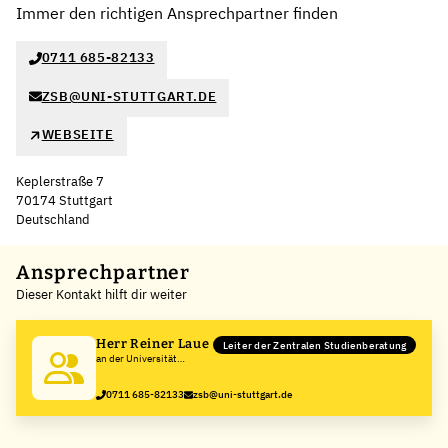
Immer den richtigen Ansprechpartner finden
0711 685-82133
ZSB@UNI-STUTTGART.DE
WEBSEITE
Keplerstraße 7
70174 Stuttgart
Deutschland
Leaflet
|
©
OpenStreetMap
,
+
Ansprechpartner
Dieser Kontakt hilft dir weiter
−
Herr Reiner Laue
Leiter der Zentralen Studienberatung
an der Universität
Stuttgart
0711 685-82133
zsb@uni-stuttgart.de