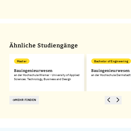
Ähnliche Studiengänge
Master
Bachelor of Engineering
Bauingenieurwesen
Bauingenieurwesen
an der Hochschule Wismar - University of Applied
an der Hochschule Darmstadt
Sciences: Technology, Business and Design
MEHR FINDEN