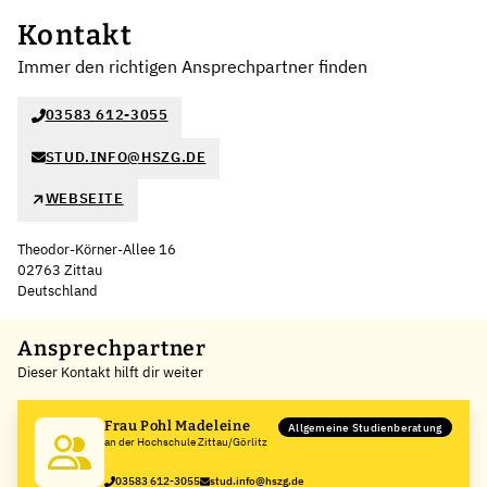
Kontakt
Immer den richtigen Ansprechpartner finden
03583 612-3055
STUD.INFO@HSZG.DE
WEBSEITE
Theodor-Körner-Allee 16
02763 Zittau
Deutschland
Leaflet
|
©
OpenStreetMap
,
+
Ansprechpartner
Dieser Kontakt hilft dir weiter
−
Frau Pohl Madeleine
Allgemeine Studienberatung
an der Hochschule Zittau/Görlitz
03583 612-3055
stud.info@hszg.de