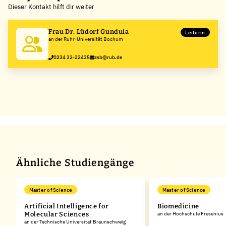
Dieser Kontakt hilft dir weiter
−
Frau Dr. Lüdorf Gundula
Leiterin
an der Ruhr-Universität Bochum
0234 32-22435
zsb@rub.de
Ähnliche Studiengänge
Master of Science
Master of Science
Artificial Intelligence for
Biomedicine
Molecular Sciences
an der Hochschule Fresenius
an der Technische Universität Braunschweig