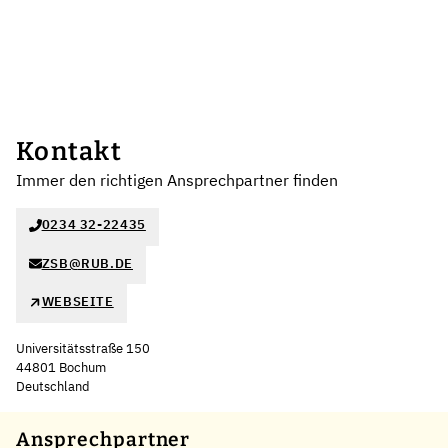
Kontakt
Immer den richtigen Ansprechpartner finden
0234 32-22435
ZSB@RUB.DE
WEBSEITE
Universitätsstraße 150
44801 Bochum
Deutschland
Leaflet
|
©
OpenStreetMap
,
+
Ansprechpartner