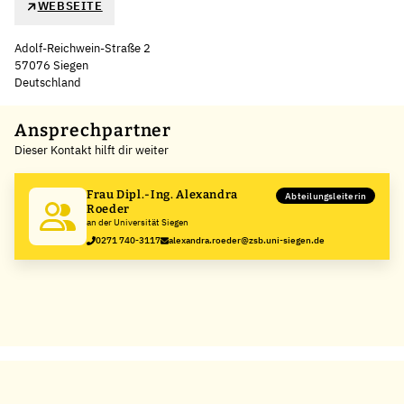
WEBSEITE
Adolf-Reichwein-Straße 2
57076 Siegen
Deutschland
Leaflet
|
©
OpenStreetMap
,
+
Ansprechpartner
Dieser Kontakt hilft dir weiter
−
Frau Dipl.-Ing. Alexandra
Abteilungsleiterin
Roeder
an der Universität Siegen
0271 740-3117
alexandra.roeder@zsb.uni-siegen.de