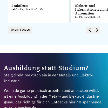
Praktikum
Elektro- und
bei Chr. Mayr GmbH + Co. KG
Informationstechnik
Automation
bei Pilz GmbH & Co.KG
MEHR FINDEN
Ausbildung statt Studium?
Steig direkt praktisch ein in der Metall- und Elektro-
Industrie
Wenn du gerne praktisch arbeiten und anpacken willst,
ist eine Ausbildung in der Metall- und Elektro-Industrie
genau das richtige für dich. Entdecke hier 40 spannende
Ausbildungsberufe.