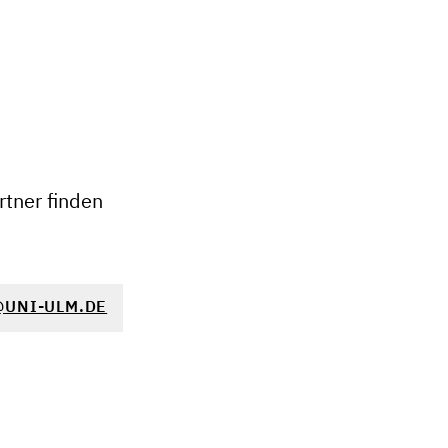
+
−
tner finden
UNI-ULM.DE