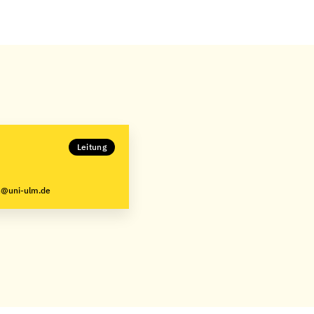
Leitung
n@uni-ulm.de