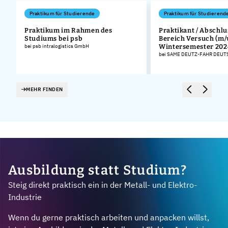
Praktikum für Studierende
Praktikum für Studierend
Praktikum im Rahmen des
Praktikant / Abschlu
Studiums bei psb
Bereich Versuch (m/
bei psb intralogistics GmbH
Wintersemester 202
bei SAME DEUTZ-FAHR DEU
MEHR FINDEN
Ausbildung statt Studium?
Steig direkt praktisch ein in der Metall- und Elektro-
Industrie
Wenn du gerne praktisch arbeiten und anpacken willst,