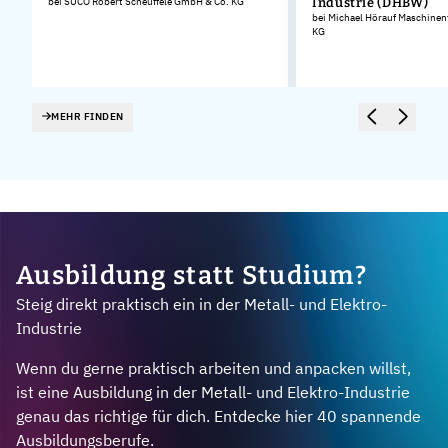
bei SUCO Robert Scheuffele GmbH & Co. KG
Industrie (DHBW)
bei Michael Hörauf Maschinen
KG
MEHR FINDEN
Ausbildung statt Studium?
Steig direkt praktisch ein in der Metall- und Elektro-
Industrie
Wenn du gerne praktisch arbeiten und anpacken willst,
ist eine Ausbildung in der Metall- und Elektro-Industrie
genau das richtige für dich. Entdecke hier 40 spannende
Ausbildungsberufe.