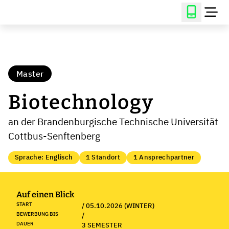
Master
Biotechnology
an der Brandenburgische Technische Universität
Cottbus-Senftenberg
Sprache: Englisch
1 Standort
1 Ansprechpartner
Auf einen Blick
START
/ 05.10.2026 (WINTER)
BEWERBUNG BIS
/
DAUER
3 SEMESTER