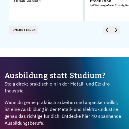
bei REINTJES GmbH
Produktion
bei Walzengießerei Coswig G
MEHR FINDEN
Ausbildung statt Studium?
Steig direkt praktisch ein in der Metall- und Elektro-
Industrie
Wenn du gerne praktisch arbeiten und anpacken willst,
ist eine Ausbildung in der Metall- und Elektro-Industrie
genau das richtige für dich. Entdecke hier 40 spannende
Ausbildungsberufe.