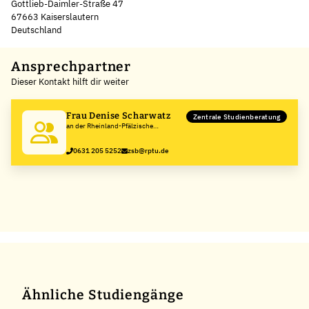
Gottlieb-Daimler-Straße 47
67663 Kaiserslautern
Deutschland
Leaflet
|
©
OpenStreetMap
,
+
Ansprechpartner
Dieser Kontakt hilft dir weiter
−
Frau Denise Scharwatz
Zentrale Studienberatung
an der Rheinland-Pfälzische
Technische Universität
Kaiserslautern-Landau
0631 205 5252
zsb@rptu.de
Ähnliche Studiengänge