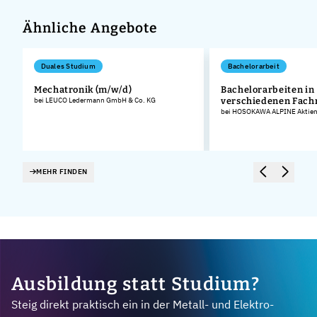
Ähnliche Angebote
Duales Studium
Bachelorarbeit
Mechatronik (m/w/d)
Bachelorarbeiten in
.
bei LEUCO Ledermann GmbH & Co. KG
verschiedenen Fach
bei HOSOKAWA ALPINE Aktieng
MEHR FINDEN
Ausbildung statt Studium?
Steig direkt praktisch ein in der Metall- und Elektro-