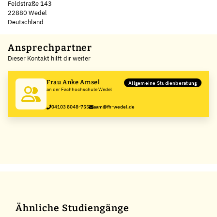
Feldstraße 143
22880 Wedel
Deutschland
Leaflet
|
©
OpenStreetMap
,
+
Ansprechpartner
Dieser Kontakt hilft dir weiter
−
Frau Anke Amsel
Allgemeine Studienberatung
an der Fachhochschule Wedel
04103 8048-755
aam@fh-wedel.de
Ähnliche Studiengänge