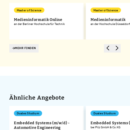
Master of Science
Master of Science
d
Medieninformatik Online
Medieninformatik
an der Berliner Hochschule für Technik
an der Hochschule Düsseldorf
MEHR FINDEN
Ähnliche Angebote
Duales Studium
Duales Studium
Embedded Systems (m/w/d) -
Embedded Systems 
Automotive Engineering
bei Pilz GmbH & Co.KG