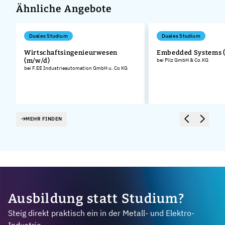
Ähnliche Angebote
Duales Studium
Duales Studium
Wirtschaftsingenieurwesen
Embedded Systems 
(m/w/d)
bei Pilz GmbH & Co.KG
bei F.EE Industrieautomation GmbH u. Co KG
MEHR FINDEN
Ausbildung statt Studium?
Steig direkt praktisch ein in der Metall- und Elektro-