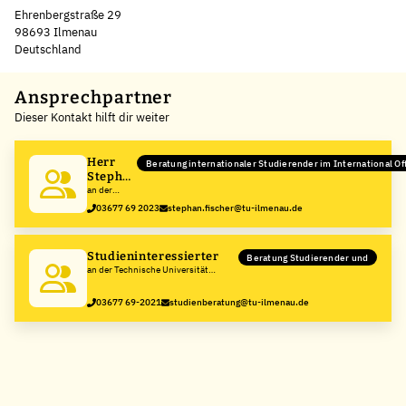
Ehrenbergstraße 29
98693 Ilmenau
Deutschland
Leaflet
|
©
OpenStreetMap
,
+
Ansprechpartner
Dieser Kontakt hilft dir weiter
−
Herr
Beratung internationaler Studierender im International Of
Stephan
Fischer
an der
Technische
03677 69 2023
stephan.fischer@tu-ilmenau.de
Universität
Ilmenau
Studieninteressierter
Beratung Studierender und
an der Technische Universität
Ilmenau
03677 69-2021
studienberatung@tu-ilmenau.de