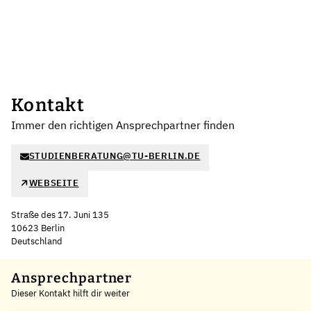
Kontakt
Immer den richtigen Ansprechpartner finden
STUDIENBERATUNG@TU-BERLIN.DE
WEBSEITE
Straße des 17. Juni 135
10623 Berlin
Deutschland
Leaflet
|
©
OpenStreetMap
,
+
Ansprechpartner
Dieser Kontakt hilft dir weiter
−