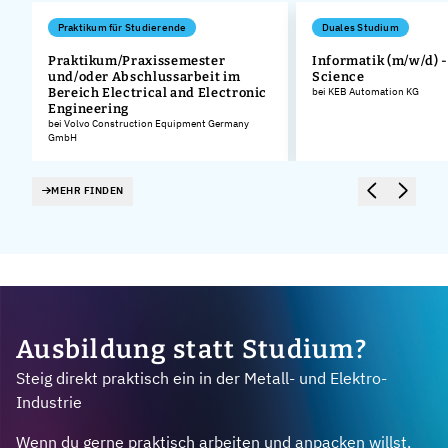
Praktikum für Studierende
Duales Studium
Praktikum/Praxissemester
Informatik (m/w/d) -
und/oder Abschlussarbeit im
Science
Bereich Electrical and Electronic
bei KEB Automation KG
Engineering
bei Volvo Construction Equipment Germany
GmbH
MEHR FINDEN
Ausbildung statt Studium?
Steig direkt praktisch ein in der Metall- und Elektro-
Industrie
Wenn du gerne praktisch arbeiten und anpacken willst,