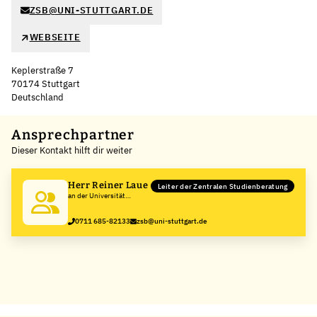
ZSB@UNI-STUTTGART.DE
WEBSEITE
Keplerstraße 7
70174 Stuttgart
Deutschland
Leaflet
|
©
OpenStreetMap
,
+
Ansprechpartner
Dieser Kontakt hilft dir weiter
−
Herr Reiner Laue
Leiter der Zentralen Studienberatung
an der Universität
Stuttgart
0711 685-82133
zsb@uni-stuttgart.de