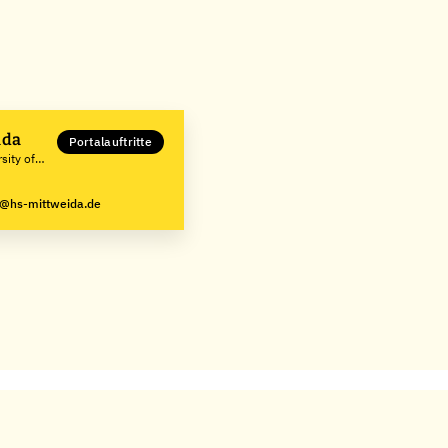
ida
Portalauftritte
sity of
g@hs-mittweida.de