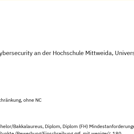
bersecurity an der Hochschule Mittweida, Univers
chränkung, ohne NC
helor/Bakkalaureus, Diplom, Diplom (FH) Mindestanforderung
Punkte (Bewerbung/Einschreibung ggf. mit weniger): 180