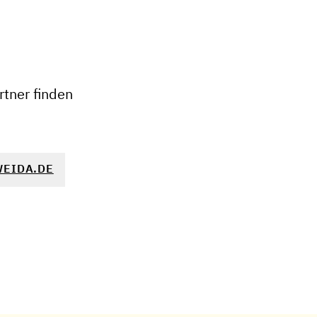
+
−
tner finden
EIDA.DE