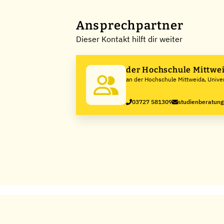
Ansprechpartner
Dieser Kontakt hilft dir weiter
der Hochschule Mittwe
an der Hochschule Mittweida, Univer
Applied Sciences
03727 581309
studienberatun