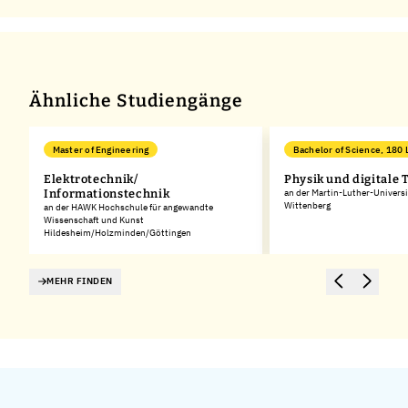
Ähnliche Studiengänge
Master of Engineering
Bachelor of Science, 180 
Elektrotechnik/
Physik und digitale 
Informationstechnik
an der Martin-Luther-Universi
Wittenberg
an der HAWK Hochschule für angewandte
Wissenschaft und Kunst
Hildesheim/Holzminden/Göttingen
MEHR FINDEN