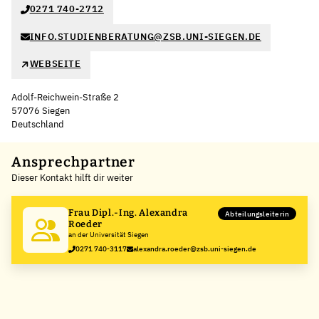
0271 740-2712
INFO.STUDIENBERATUNG@ZSB.UNI-SIEGEN.DE
WEBSEITE
Adolf-Reichwein-Straße 2
57076 Siegen
Deutschland
Leaflet
|
©
OpenStreetMap
,
+
Ansprechpartner
Dieser Kontakt hilft dir weiter
−
Frau Dipl.-Ing. Alexandra
Abteilungsleiterin
Roeder
an der Universität Siegen
0271 740-3117
alexandra.roeder@zsb.uni-siegen.de