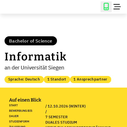
Bachelor of Science
Informatik
an der Universität Siegen
Sprache: Deutsch
1 Standort
1 Ansprechpartner
Auf einen Blick
START
/ 12.10.2026 (WINTER)
BEWERBUNG BIS
/
DAUER
7 SEMESTER
STUDIENFORM
DUALES STUDIUM
ZULASSUNG