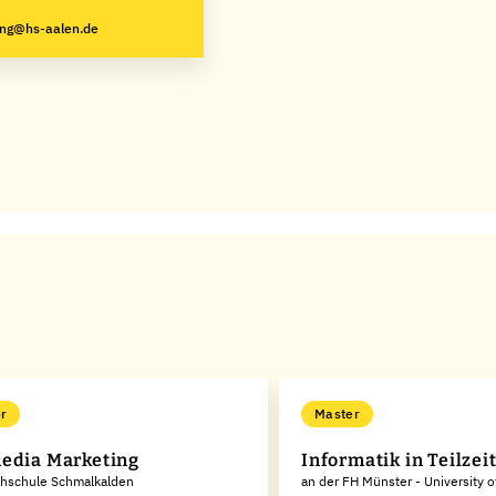
ung@hs-aalen.de
r
Master
edia Marketing
Informatik in Teilzei
chschule Schmalkalden
an der FH Münster - University 