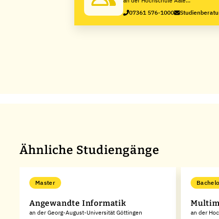
Zentrale
an der Hochschule Aalen
- Technik, Wirtschaft und
07361 576-1000
Studienberat
Gesundheit
Ähnliche Studiengänge
Master
Bachelo
Angewandte Informatik
Multim
an der Georg-August-Universität Göttingen
an der Ho