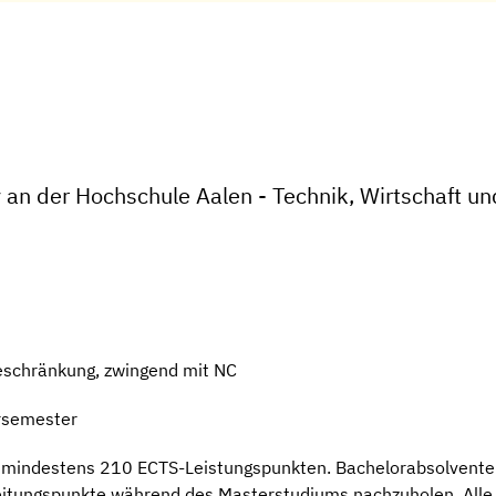
 an der Hochschule Aalen - Technik, Wirtschaft u
eschränkung, zwingend mit NC
rsemester
t mindestens 210 ECTS-Leistungspunkten. Bachelorabsolvent
Leitungspunkte während des Masterstudiums nachzuholen. Alle