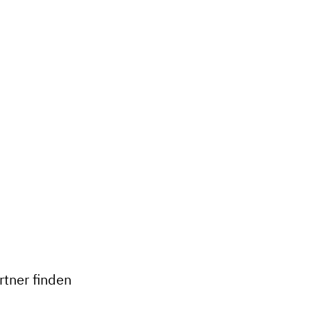
+
−
tner finden