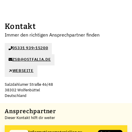
Kontakt
Immer den richtigen Ansprechpartner finden
05331 939-15200
ZSB@OSTFALIA.DE
WEBSEITE
Salzdahlumer Straße 46/48
38302 Wolfenbüttel
Deutschland
Leaflet
|
©
OpenStreetMap
,
+
Ansprechpartner
Dieser Kontakt hilft dir weiter
−