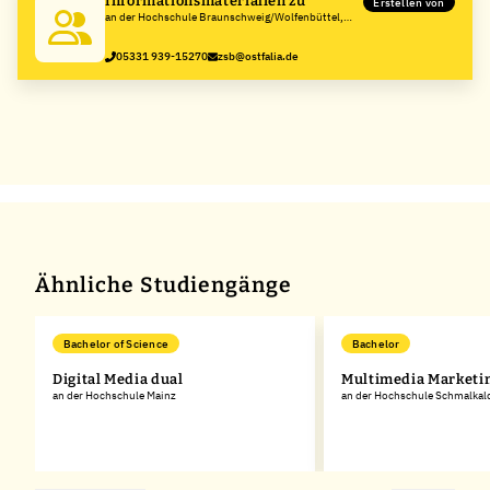
Informationsmaterialien zu
Erstellen von
an der Hochschule Braunschweig/Wolfenbüttel,
Ostfalia Hochschule für angewandte
Wissenschaften
05331 939-15270
zsb@ostfalia.de
Ähnliche Studiengänge
Bachelor of Science
Bachelor
Digital Media dual
Multimedia Marketi
an der Hochschule Mainz
an der Hochschule Schmalkal