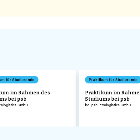
um für Studierende
Praktikum für Studierende
kum im Rahmen des
Praktikum im Rahme
ms bei psb
Studiums bei psb
tralogistics GmbH
bei psb intralogistics GmbH