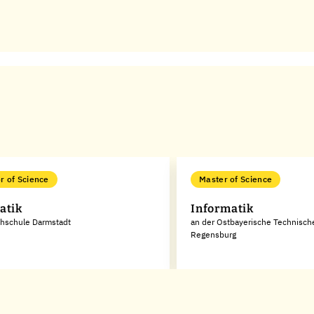
r of Science
Master of Science
atik
Informatik
chschule Darmstadt
an der Ostbayerische Technisc
Regensburg