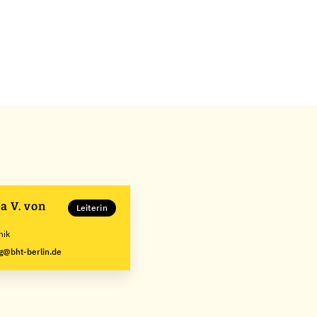
a V. von
Leiterin
nik
g@bht-berlin.de