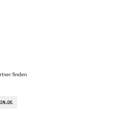
+
−
tner finden
IN.DE