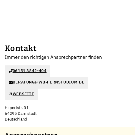
Kontakt
Immer den richtigen Ansprechpartner finden
06151 3842-404
BERATUNG@WB-FERNSTUDIUM.DE
WEBSEITE
Hilpertstr. 31
64295 Darmstadt
Deutschland
Leaflet
|
©
OpenStreetMap
,
+