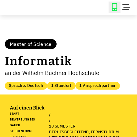
Master of Science
Informatik
an der Wilhelm Büchner Hochschule
Sprache: Deutsch
1 Standort
1 Ansprechpartner
Auf einen Blick
START
/
BEWERBUNG BIS
/
DAUER
18 SEMESTER
STUDIENFORM
BERUFSBEGLEITEND, FERNSTUDIUM
ZULASSUNG