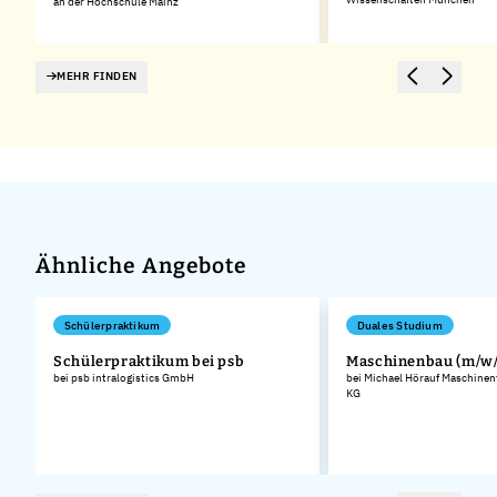
an der Hochschule Mainz
MEHR FINDEN
Ähnliche Angebote
Schülerpraktikum
Duales Studium
Schülerpraktikum bei psb
Maschinenbau (m/w/
bei psb intralogistics GmbH
bei Michael Hörauf Maschinen
KG