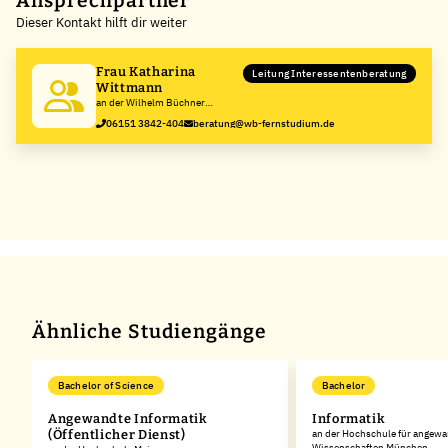
Ansprechpartner
Dieser Kontakt hilft dir weiter
−
Frau Katharina
Leitung Interessentenberatung
Wittmann
an der Wilhelm Büchner
Hochschule
06151 3842-404
beratung@wb-fernstudium.de
Ähnliche Studiengänge
Bachelor of Science
Bachelor
Angewandte Informatik
Informatik
(Öffentlicher Dienst)
an der Hochschule für angew
Wissenschaften München