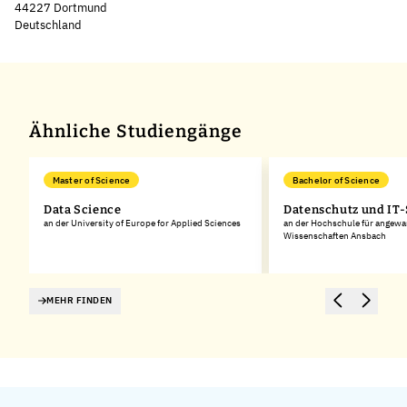
44227 Dortmund
Deutschland
Leaflet
|
©
OpenStreetMap
,
+
−
Ähnliche Studiengänge
Master of Science
Bachelor of Science
Data Science
Datenschutz und IT-
an der University of Europe for Applied Sciences
an der Hochschule für angew
Wissenschaften Ansbach
MEHR FINDEN