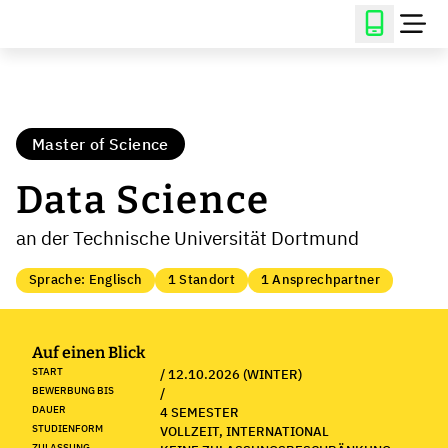
Master of Science
Data Science
an der Technische Universität Dortmund
Sprache: Englisch
1 Standort
1 Ansprechpartner
Auf einen Blick
START
/ 12.10.2026 (WINTER)
BEWERBUNG BIS
/
DAUER
4 SEMESTER
STUDIENFORM
VOLLZEIT, INTERNATIONAL
ZULASSUNG