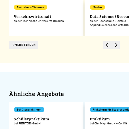
Bachelor of Science
Master
Verkehrswirtschaft
Data Science (Resea
en
an der Technische Universität Dresden
an der Hochschule Bielefeld – 
Applied Sciences and Arts (HS
MEHR FINDEN
Ähnliche Angebote
Schülerpraktikum
Praktikum für Studierend
Schülerpraktikum
Praktikum
bei REINTJES GmbH
bei Chr. Mayr GmbH + Co. KG