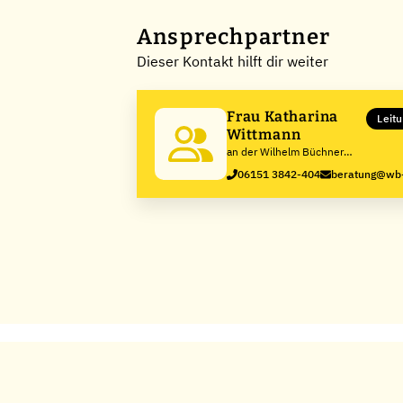
Ansprechpartner
Dieser Kontakt hilft dir weiter
Frau Katharina
Leit
Wittmann
an der Wilhelm Büchner
Hochschule
06151 3842-404
beratung@wb-