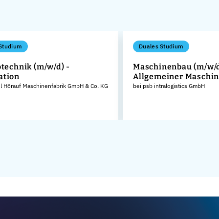
Studium
Duales Studium
otechnik (m/w/d) -
Maschinenbau (m/w/d
ation
Allgemeiner Maschi
el Hörauf Maschinenfabrik GmbH & Co. KG
bei psb intralogistics GmbH