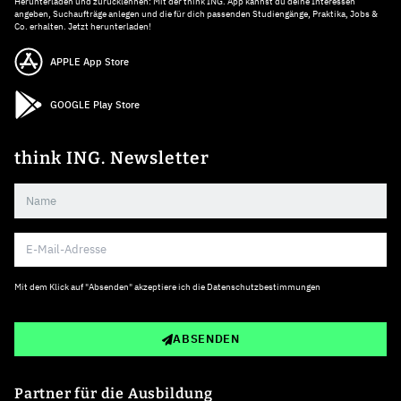
Herunterladen und zurücklehnen: Mit der think ING. App kannst du deine Interessen
angeben, Suchaufträge anlegen und die für dich passenden Studiengänge, Praktika, Jobs &
Co. erhalten. Jetzt herunterladen!
APPLE App Store
GOOGLE Play Store
think ING. Newsletter
Mit dem Klick auf "Absenden" akzeptiere ich die
Datenschutzbestimmungen
ABSENDEN
Partner für die Ausbildung