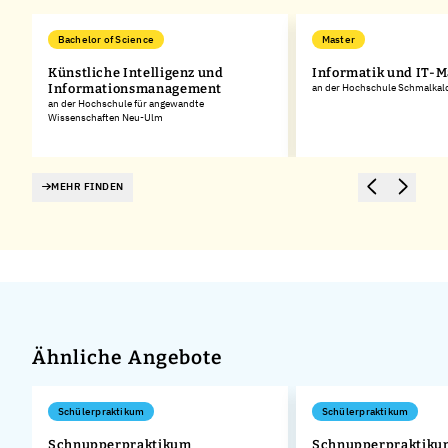
Bachelor of Science
Master
or
Künstliche Intelligenz und
Informatik und IT-
Informationsmanagement
an der Hochschule Schmalkal
an der Hochschule für angewandte
Wissenschaften Neu-Ulm
MEHR FINDEN
Ähnliche Angebote
Schülerpraktikum
Schülerpraktikum
Schnupperpraktikum
Schnupperpraktiku