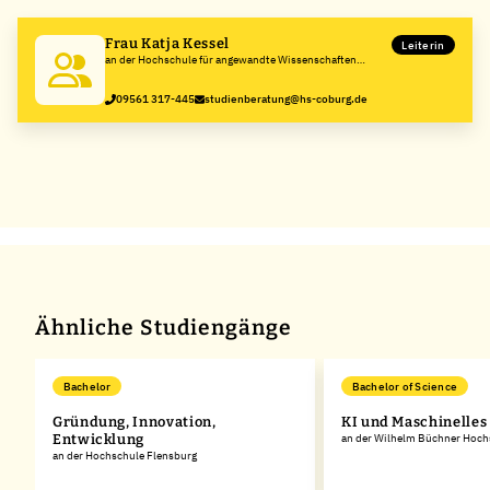
Frau Katja Kessel
Leiterin
an der Hochschule für angewandte Wissenschaften
Coburg
09561 317-445
studienberatung@hs-coburg.de
Ähnliche Studiengänge
Bachelor
Bachelor of Science
Gründung, Innovation,
KI und Maschinelles
Entwicklung
an der Wilhelm Büchner Hoch
an der Hochschule Flensburg