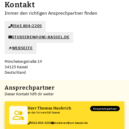
Kontakt
Immer den richtigen Ansprechpartner finden
0561 804-2205
STUDIEREN@UNI-KASSEL.DE
WEBSEITE
Mönchebergstraße 19
34125 Kassel
Deutschland
Leaflet
|
©
OpenStreetMap
,
+
Ansprechpartner
Dieser Kontakt hilft dir weiter
−
Herr Thomas Haubrich
Ansprechpartner
an der Universität Kassel
0561 804-2205
studieren@uni-kassel.de