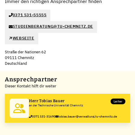
Immer den richtigen Ansprechpartner finden
0371 531-55555
STUDIENBERATUNG@TU-CHEMNITZ.DE
WEBSEITE
Straße der Nationen 62
09111 Chemnitz
Deutschland
Leaflet
|
©
OpenStreetMap
,
+
Ansprechpartner
Dieser Kontakt hilft dir weiter
−
Herr Tobias Bauer
Leiter
an der Technische Universität Chemnitz
0371 531-31690
tobias.bauer@verwaltung.tu-chemnitz.de