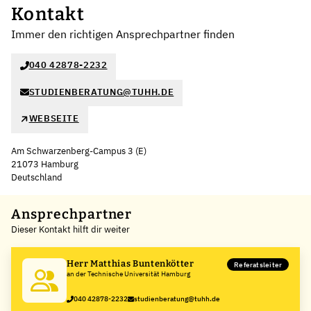
Kontakt
Immer den richtigen Ansprechpartner finden
040 42878-2232
STUDIENBERATUNG@TUHH.DE
WEBSEITE
Am Schwarzenberg-Campus 3 (E)
21073 Hamburg
Deutschland
Leaflet
|
©
OpenStreetMap
,
+
Ansprechpartner
Dieser Kontakt hilft dir weiter
−
Herr Matthias Buntenkötter
Referatsleiter
an der Technische Universität Hamburg
040 42878-2232
studienberatung@tuhh.de