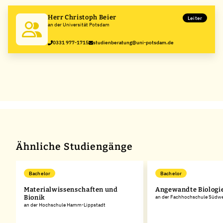
Herr Christoph Beier
Leiter
an der Universität Potsdam
0331 977-1715
studienberatung@uni-potsdam.de
Ähnliche Studiengänge
Bachelor
Bachelor
Materialwissenschaften und
Angewandte Biologi
Bionik
an der Fachhochschule Südwe
an der Hochschule Hamm-Lippstadt