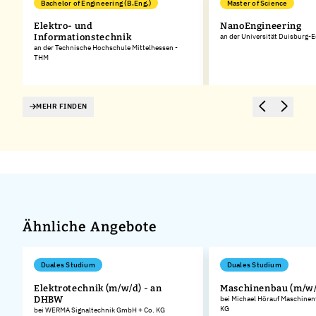
Bachelor of Engineering (B.Eng.)
Master of Science
g
Elektro- und
NanoEngineering
Informationstechnik
an der Universität Duisburg-
an der Technische Hochschule Mittelhessen -
THM
MEHR FINDEN
Ähnliche Angebote
Duales Studium
Duales Studium
Elektrotechnik (m/w/d) - an
Maschinenbau (m/w/
DHBW
bei Michael Hörauf Maschinen
KG
bei WERMA Signaltechnik GmbH + Co. KG