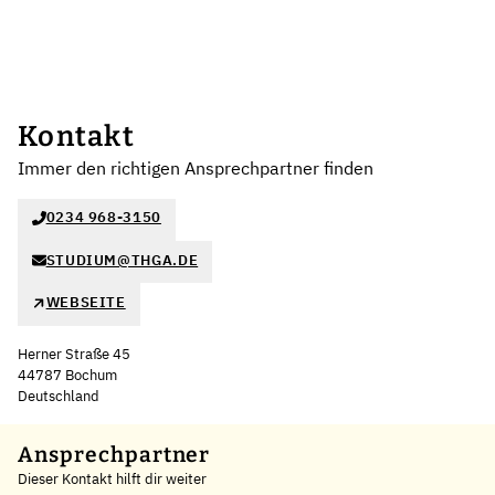
Kontakt
Immer den richtigen Ansprechpartner finden
0234 968-3150
STUDIUM@THGA.DE
WEBSEITE
Herner Straße 45
44787 Bochum
Deutschland
Leaflet
|
©
OpenStreetMap
,
+
Ansprechpartner
Dieser Kontakt hilft dir weiter
−