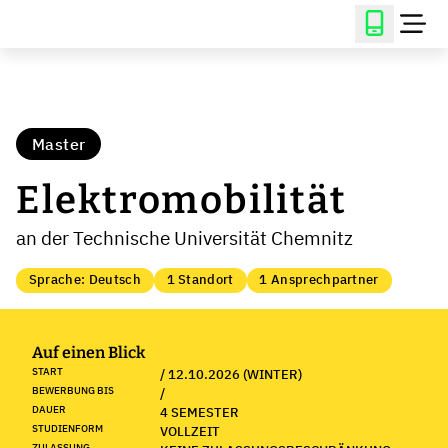
Master
Elektromobilität
an der Technische Universität Chemnitz
Sprache: Deutsch
1 Standort
1 Ansprechpartner
Auf einen Blick
START
/ 12.10.2026 (WINTER)
BEWERBUNG BIS
/
DAUER
4 SEMESTER
STUDIENFORM
VOLLZEIT
ZULASSUNG