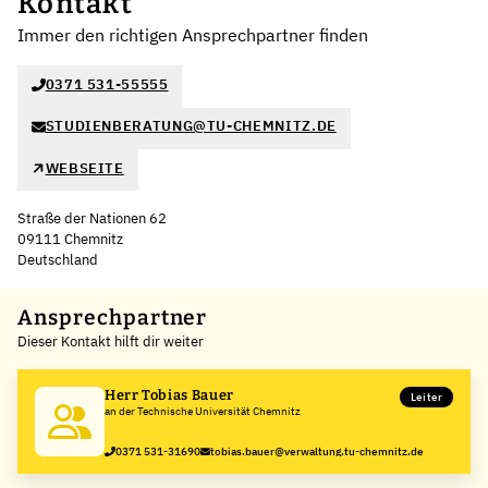
Kontakt
Immer den richtigen Ansprechpartner finden
0371 531-55555
STUDIENBERATUNG@TU-CHEMNITZ.DE
WEBSEITE
Straße der Nationen 62
09111 Chemnitz
Deutschland
Leaflet
|
©
OpenStreetMap
,
+
Ansprechpartner
Dieser Kontakt hilft dir weiter
−
Herr Tobias Bauer
Leiter
an der Technische Universität Chemnitz
0371 531-31690
tobias.bauer@verwaltung.tu-chemnitz.de