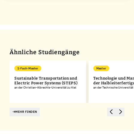
Ähnliche Studiengänge
1-Fach-Master
Master
Sustainable Transportation and
Technologie und Ma
ed
Electric Power Systems (STEPS)
der Halbleiterferti
an der Christian-Albrechts-Universität zu Kiel
an der Technische Universitä
MEHR FINDEN