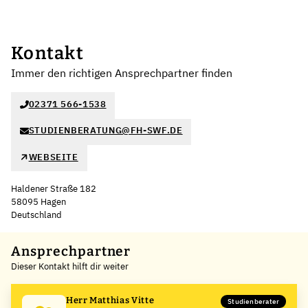
Kontakt
Immer den richtigen Ansprechpartner finden
02371 566-1538
STUDIENBERATUNG@FH-SWF.DE
WEBSEITE
Haldener Straße 182
58095 Hagen
Deutschland
Leaflet
|
©
OpenStreetMap
,
+
Ansprechpartner
Dieser Kontakt hilft dir weiter
−
Herr Matthias Vitte
Studienberater