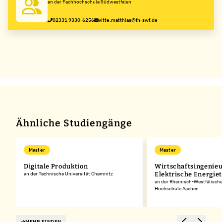
an der Fachhochschule Südwestfalen
02331 9330-6256
vitte.matthias@fh-swf.de
Ähnliche Studiengänge
Master
Master
Digitale Produktion
Wirtschaftsingenie
an der Technische Universität Chemnitz
Elektrische Energie
an der Rheinisch-Westfälisch
Hochschule Aachen
MEHR FINDEN