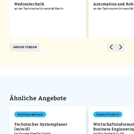
Medientechnik
Automation and Rob
an der Technische Universität Berlin
an der Technische Universitä
MEHR FINDEN
Ähnliche Angebote
Schülerpraktikum
Duales Studium
Technischer Systemplaner
Wirtschaftsinformat
(m/w/d)
Business Engineerin
bei Donges SteelTec GmbH
bei Pilz GmbH & Co.KG