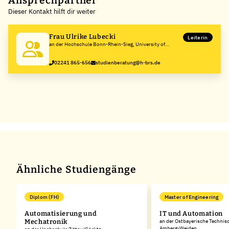
Ansprechpartner
Dieser Kontakt hilft dir weiter
−
Frau Ulrike Lubecki
Leiterin
an der Hochschule Bonn-Rhein-Sieg, University of
Applied Sciences
02241 865-656
studienberatung@h-brs.de
Ähnliche Studiengänge
Diplom (FH)
Master of Engineering
g
Automatisierung und
IT und Automation
Mechatronik
an der Ostbayerische Technis
Amberg-Weiden