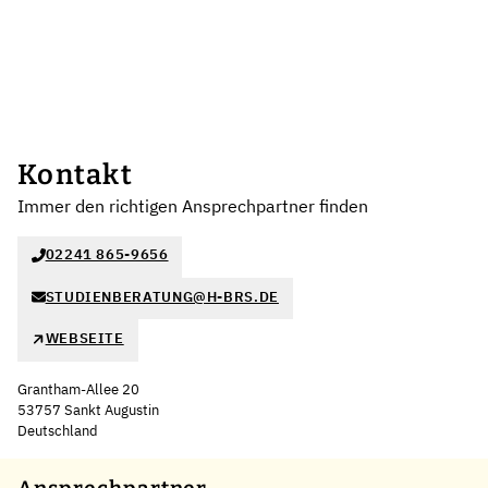
Kontakt
Immer den richtigen Ansprechpartner finden
02241 865-9656
STUDIENBERATUNG@H-BRS.DE
WEBSEITE
Grantham-Allee 20
53757 Sankt Augustin
Deutschland
Leaflet
|
©
OpenStreetMap
,
+