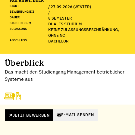
Auf einen Blick
START
/ 27.09.2026 (WINTER)
BEWERBUNG BIS
/
DAUER
8 SEMESTER
STUDIENFORM
DUALES STUDIUM
ZULASSUNG
KEINE ZULASSUNGSBESCHRÄNKUNG,
OHNE NC
ABSCHLUSS
BACHELOR
Überblick
Das macht den Studiengang Management betrieblicher
Systeme aus
E-MAIL SENDEN
JETZT BEWERBEN