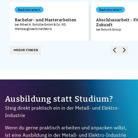
Bachelorarbeit
Bachelorarbeit
Bachelor- und Masterarbeiten
Abschlussarbeit - Fit
bei Alfred H. Schütte GmbH & Co. KG
Zukunft
Werkzeugmaschinenfabrik
bei Schunk Group
MEHR FINDEN
Ausbildung statt Studium?
Steig direkt praktisch ein in der Metall- und Elektro-
Industrie
Wenn du gerne praktisch arbeiten und anpacken willst,
ist eine Ausbildung in der Metall- und Elektro-Industrie