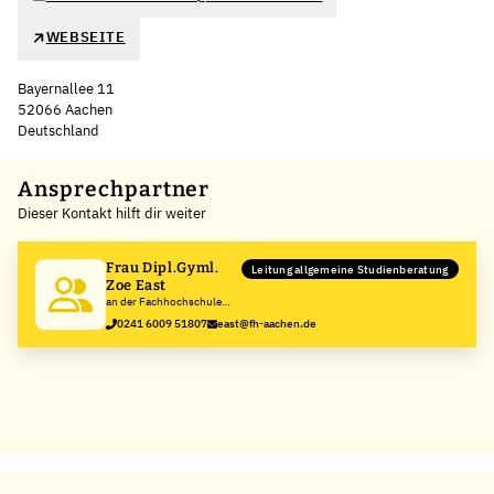
WEBSEITE
Bayernallee 11
52066 Aachen
Deutschland
Leaflet
|
©
OpenStreetMap
,
+
Ansprechpartner
Dieser Kontakt hilft dir weiter
−
Frau Dipl.Gyml.
Leitung allgemeine Studienberatung
Zoe East
an der Fachhochschule
Aachen
0241 6009 51807
east@fh-aachen.de