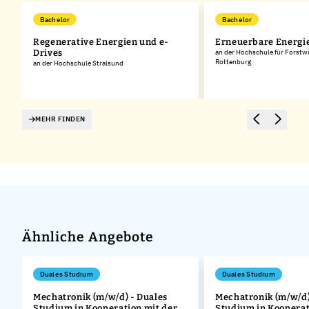
Bachelor
Bachelor
Regenerative Energien und e-
Erneuerbare Energi
Drives
an der Hochschule für Forstwi
Rottenburg
an der Hochschule Stralsund
MEHR FINDEN
Ähnliche Angebote
Duales Studium
Duales Studium
Mechatronik (m/w/d) - Duales
Mechatronik (m/w/d)
Studium in Kooperation mit der
Studium in Kooperat