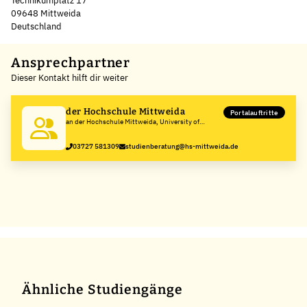
Technikumplatz 17
09648 Mittweida
Deutschland
Leaflet
|
©
OpenStreetMap
,
+
Ansprechpartner
Dieser Kontakt hilft dir weiter
−
der Hochschule Mittweida
Portalauftritte
an der Hochschule Mittweida, University of
Applied Sciences
03727 581309
studienberatung@hs-mittweida.de
Ähnliche Studiengänge