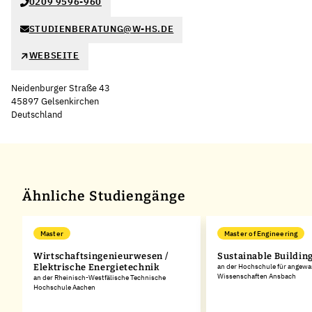
0209 9596-960
STUDIENBERATUNG@W-HS.DE
WEBSEITE
Neidenburger Straße 43
45897 Gelsenkirchen
Deutschland
Leaflet
|
©
OpenStreetMap
,
+
−
Ähnliche Studiengänge
Master
Master of Engineering
Wirtschaftsingenieurwesen /
Sustainable Buildin
Elektrische Energietechnik
an der Hochschule für angew
Wissenschaften Ansbach
an der Rheinisch-Westfälische Technische
Hochschule Aachen