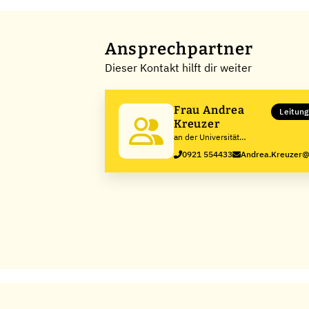
Ansprechpartner
Dieser Kontakt hilft dir weiter
Frau Andrea
Leitung
Kreuzer
an der Universität
Bayreuth
0921 554433
Andrea.Kreuzer@