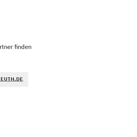
+
−
tner finden
EUTH.DE