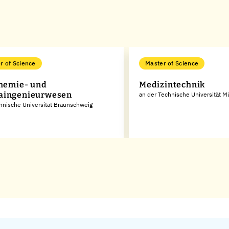
r of Science
Master of Science
Chemie- und
Medizintechnik
aingenieurwesen
an der Technische Universität 
hnische Universität Braunschweig