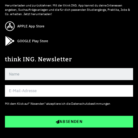
Herunterladen und zurücklehnen: Mit der think ING. App kannst du deine Interessen
angeben, Suchaufträge anlegen und die für dich passenden Studiengänge, Praktika, Jobs &
Co. erhalten. Jetzt herunterladen!
APPLE App Store
GOOGLE Play Store
think ING. Newsletter
Mit dem Klick auf "Absenden" akzeptiere ich die
Datenschutzbestimmungen
ABSENDEN