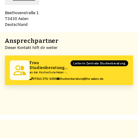
Beethovenstraße 1
73430 Aalen
Deutschland
Leaflet
|
©
OpenStreetMap
,
+
Ansprechpartner
Dieser Kontakt hilft dir weiter
−
Frau
Leiterin Zentrale Studienberatung
Studienberatung
Zentrale
an der Hochschule Aalen -
Technik, Wirtschaft und
07361 576-1000
Studienberatung@hs-aalen.de
Gesundheit