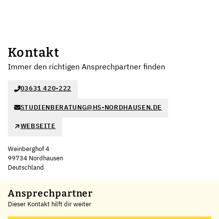
Kontakt
Immer den richtigen Ansprechpartner finden
03631 420-222
STUDIENBERATUNG@HS-NORDHAUSEN.DE
WEBSEITE
Weinberghof 4
99734 Nordhausen
Deutschland
Leaflet
|
©
OpenStreetMap
,
+
Ansprechpartner
Dieser Kontakt hilft dir weiter
−