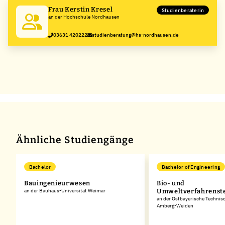
Frau Kerstin Kresel
Studienberaterin
an der Hochschule Nordhausen
03631 420222
studienberatung@hs-nordhausen.de
Ähnliche Studiengänge
Bachelor
Bachelor of Engineering
Bauingenieurwesen
Bio- und
an der Bauhaus-Universität Weimar
Umweltverfahrenst
an der Ostbayerische Technis
Amberg-Weiden