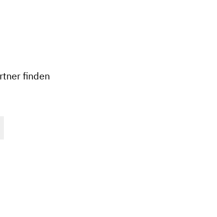
+
−
tner finden