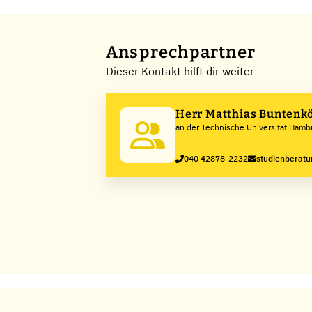
Ansprechpartner
Dieser Kontakt hilft dir weiter
Herr Matthias Buntenk
an der Technische Universität Hamb
040 42878-2232
studienberat