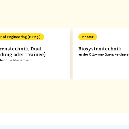
r of Engineering (B.Eng.)
Master
renstechnik, Dual
Biosystemtechnik
ldung oder Trainee)
an der Otto-von-Guericke-Unive
hschule Niederrhein