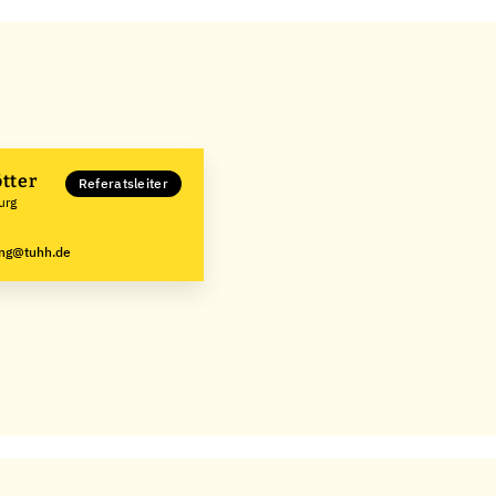
ötter
Referatsleiter
urg
ung@tuhh.de