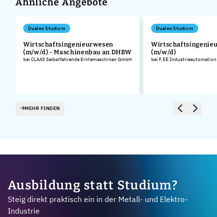
Ähnliche Angebote
Duales Studium
Duales Studium
Wirtschaftsingenieurwesen
Wirtschaftsingenie
(m/w/d) - Maschinenbau an DHBW
(m/w/d)
bei CLAAS Selbstfahrende Erntemaschinen GmbH
bei F.EE Industrieautomatio
MEHR FINDEN
Ausbildung statt Studium?
Steig direkt praktisch ein in der Metall- und Elektro-
Industrie