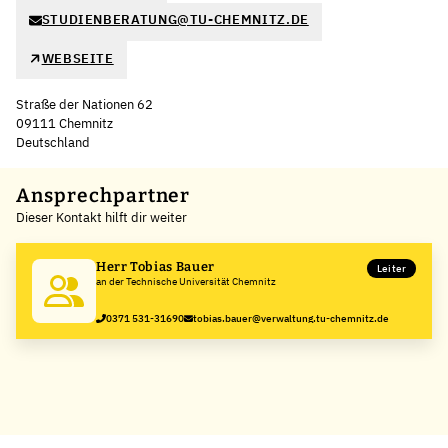
STUDIENBERATUNG@TU-CHEMNITZ.DE
WEBSEITE
Straße der Nationen 62
09111 Chemnitz
Deutschland
Leaflet
|
©
OpenStreetMap
,
+
Ansprechpartner
Dieser Kontakt hilft dir weiter
−
Herr Tobias Bauer
Leiter
an der Technische Universität Chemnitz
0371 531-31690
tobias.bauer@verwaltung.tu-chemnitz.de