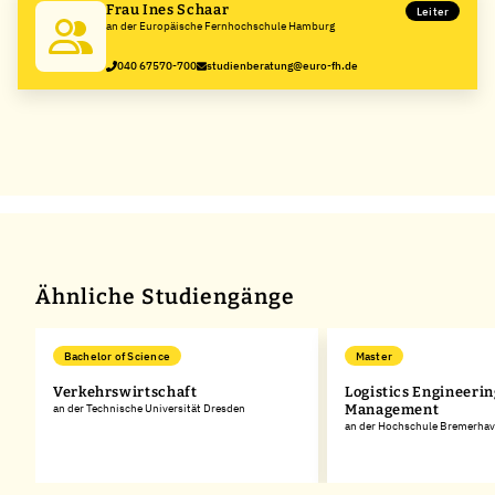
Frau Ines Schaar
Leiter
an der Europäische Fernhochschule Hamburg
040 67570-700
studienberatung@euro-fh.de
Ähnliche Studiengänge
Bachelor of Science
Master
Verkehrswirtschaft
Logistics Engineerin
an der Technische Universität Dresden
Management
an der Hochschule Bremerha