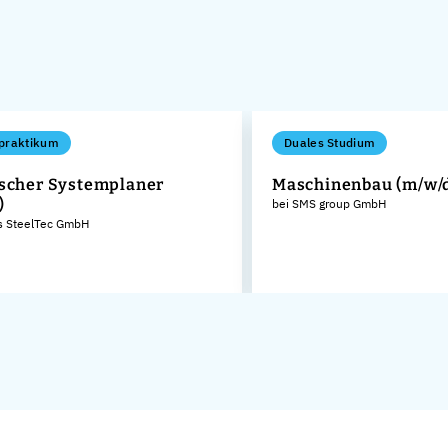
praktikum
Duales Studium
scher Systemplaner
Maschinenbau (m/w/
)
bei SMS group GmbH
s SteelTec GmbH