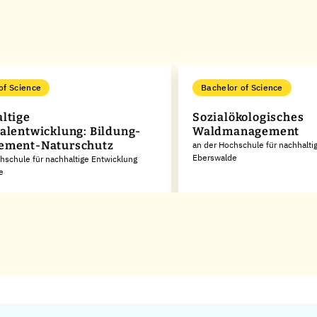
of Science
Bachelor of Science
ltige
Sozialökologisches
alentwicklung: Bildung-
Waldmanagement
ement-Naturschutz
an der Hochschule für nachhalti
Eberswalde
hschule für nachhaltige Entwicklung
e