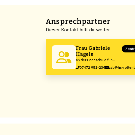
Ansprechpartner
Dieser Kontakt hilft dir weiter
Frau Gabriele
Zentr
Hägele
an der Hochschule für
Forstwirtschaft Rottenburg
07472 951-234
zsb@hs-rottenb