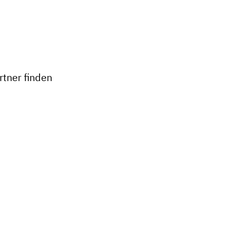
+
−
tner finden