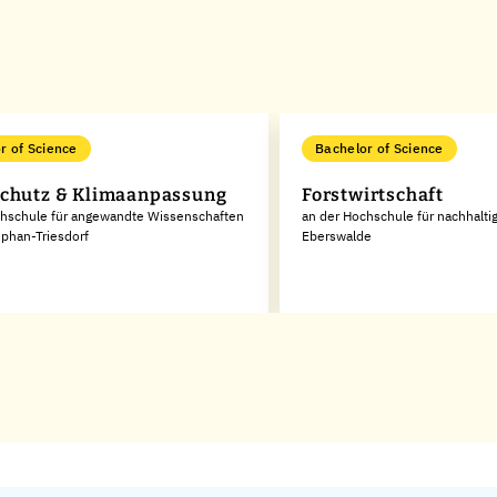
r of Science
Bachelor of Science
chutz & Klimaanpassung
Forstwirtschaft
chschule für angewandte Wissenschaften
an der Hochschule für nachhalti
phan-Triesdorf
Eberswalde