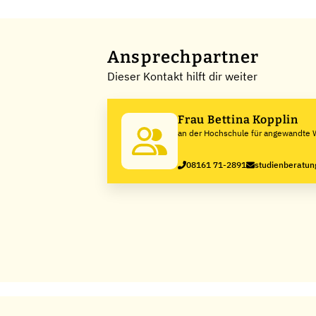
Ansprechpartner
Dieser Kontakt hilft dir weiter
Frau Bettina Kopplin
an der Hochschule für angewandte 
Weihenstephan-Triesdorf
08161 71-2891
studienberatu