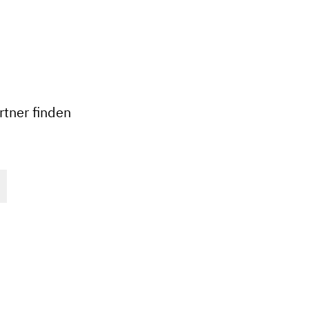
+
−
tner finden