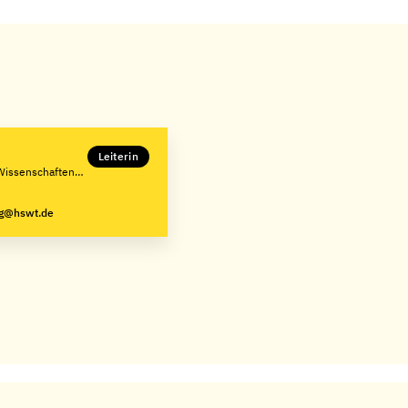
Leiterin
Wissenschaften
ng@hswt.de