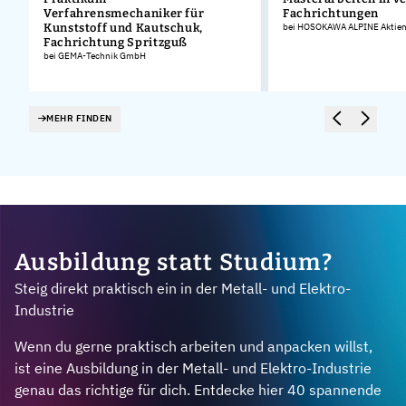
Verfahrensmechaniker für
Fachrichtungen
Kunststoff und Kautschuk,
bei HOSOKAWA ALPINE Aktieng
Fachrichtung Spritzguß
bei GEMA-Technik GmbH
MEHR FINDEN
Ausbildung statt Studium?
Steig direkt praktisch ein in der Metall- und Elektro-
Industrie
Wenn du gerne praktisch arbeiten und anpacken willst,
ist eine Ausbildung in der Metall- und Elektro-Industrie
genau das richtige für dich. Entdecke hier 40 spannende