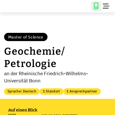
Master of Science
Geochemie/
Petrologie
an der Rheinische Friedrich-Wilhelms-
Universität Bonn
Sprache: Deutsch
1 Standort
1 Ansprechpartner
Auf einen Blick
START