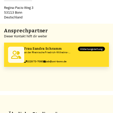
Regina-Pacis-Weg 3
53113 Bonn
Deutschland
Leaflet
|
©
OpenStreetMap
,
+
Ansprechpartner
Dieser Kontakt hilft dir weiter
−
Frau Sandra Schramm
Abteilungsleitung
an der Rheinische Friedrich-Wilhelms-
Universität Bonn
0228 73-7080
zsb@uni-bonn.de