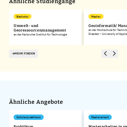
Ähnliche Studiengänge
Bachelor
Master
Umwelt- und
Geoinformatik/ Ma
Georessourcenmanagement
an der Hochschule für Technik
Dresden – University of Appli
an der Karlsruher Institut für Technologie
MEHR FINDEN
Ähnliche Angebote
Schülerpraktikum
Masterarbeit
Praktikum
Masterarbeiten in v