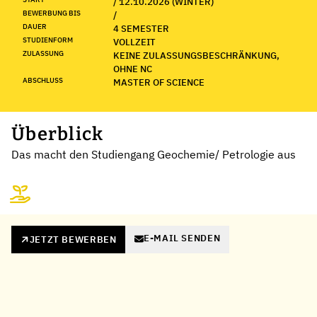
/ 12.10.2026 (WINTER)
BEWERBUNG BIS
/
DAUER
4 SEMESTER
STUDIENFORM
VOLLZEIT
ZULASSUNG
KEINE ZULASSUNGSBESCHRÄNKUNG,
OHNE NC
ABSCHLUSS
MASTER OF SCIENCE
Überblick
Das macht den Studiengang Geochemie/ Petrologie aus
E-MAIL SENDEN
JETZT BEWERBEN